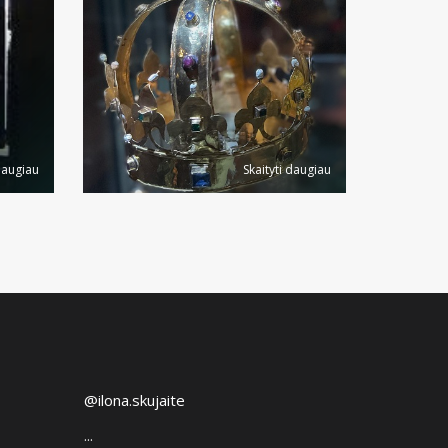
daugiau
Skaityti daugiau
@ilona.skujaite
...