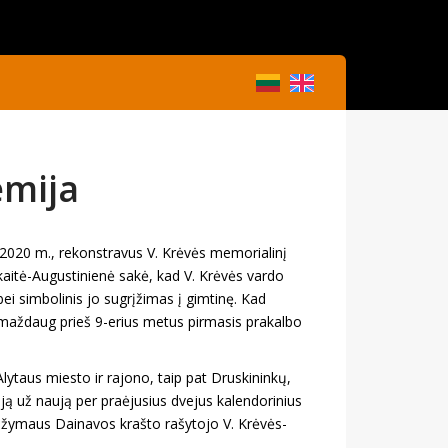
emija
 2020 m., rekonstravus V. Krėvės memorialinį
kaitė-Augustinienė sakė, kad V. Krėvės vardo
i simbolinis jo sugrįžimas į gimtinę. Kad
 maždaug prieš 9-erius metus pirmasis prakalbo
lytaus miesto ir rajono, taip pat Druskininkų,
iją už naują per praėjusius dvejus kalendorinius
ntį žymaus Dainavos krašto rašytojo V. Krėvės-