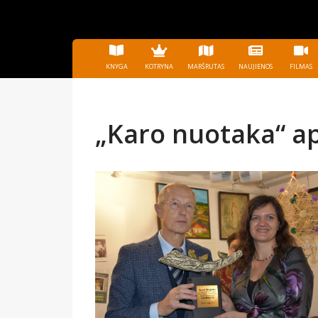
KNYGA
KOTRYNA
MARŠRUTAS
NAUJIENOS
FILMAS
„Karo nuotaka“ ap