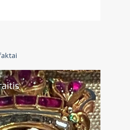
faktai
aitis