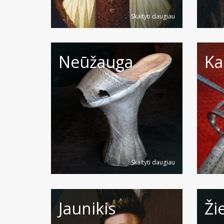
Skaityti daugiau
Neūžauga
Ka
Skaityti daugiau
Jaunikis
Ži