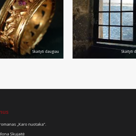
Skaityti daugiau
Skaityti 
mus
s romanas „Karo nuotaka“.
Ilona Skujaitė