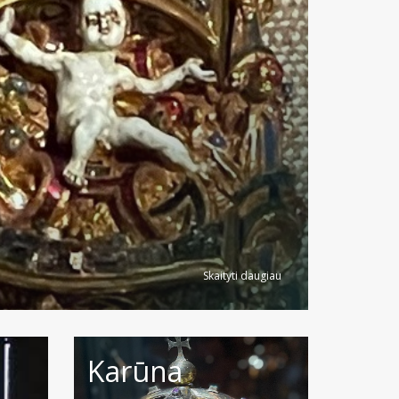
Skaityti daugiau
Karūna