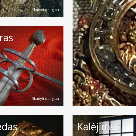
Skaityti daugiau
ras
Skaityti daugiau
edas
Kalėjimas