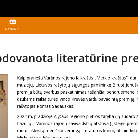
KONTAKTAI
dovanota literatūrine pr
Kaip praneša Varėnos rajono laikraštis „Merkio kraštas”, dar
muziejų, Lietuvos rašytojų sąjungos pirmininkė Birutė Jonuš
premija būtų svarbus paskatinimas rašančiai bendruomenei be
dzūkams reikia turėti Vinco Krėvės vardu pavadintą premiją,
rašytojas Romas Sadauskas.
2022 m. pradžioje Alytaus regiono plėtros taryba (ją sudaro A
Lazdijų ir Varėnos rajonų savivaldybių atstovai) įsteigė prem
metus išleistą meniškai vertingą literatūros kūrinį, atspindi
Mickevičiaus kūrybos dvasią.