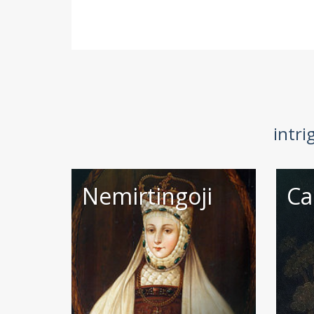
intri
Nemirtingoji
Ca