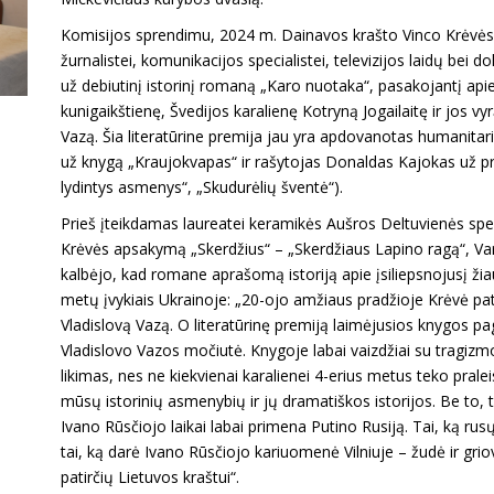
Komisijos sprendimu, 2024 m. Dainavos krašto Vinco Krėvės-M
žurnalistei, komunikacijos specialistei, televizijos laidų bei d
už debiutinį istorinį romaną „Karo nuotaka“, pasakojantį apie
kunigaikštienę, Švedijos karalienę Kotryną Jogailaitę ir jos v
Vazą. Šia literatūrine premija jau yra apdovanotas humanitar
už knygą „Kraujokvapas“ ir rašytojas Donaldas Kajokas už prozo
lydintys asmenys“, „Skudurėlių šventė“).
Prieš įteikdamas laureatei keramikės Aušros Deltuvienės speci
Krėvės apsakymą „Skerdžius“ – „Skerdžiaus Lapino ragą“, Var
kalbėjo, kad romane aprašomą istoriją apie įsiliepsnojusį ži
metų įvykiais Ukrainoje: „20-ojo amžiaus pradžioje Krėvė pa
Vladislovą Vazą. O literatūrinę premiją laimėjusios knygos pa
Vladislovo Vazos močiutė. Knygoje labai vaizdžiai su tragizm
likimas, nes ne kiekvienai karalienei 4-erius metus teko praleist
mūsų istorinių asmenybių ir jų dramatiškos istorijos. Be to, t
Ivano Rūsčiojo laikai labai primena Putino Rusiją. Tai, ką rus
tai, ką darė Ivano Rūsčiojo kariuomenė Vilniuje – žudė ir grio
patirčių Lietuvos kraštui“.