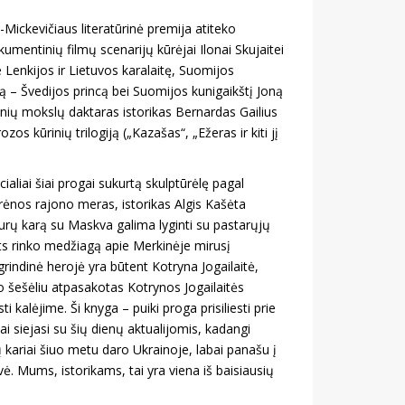
ickevičiaus literatūrinė premija atiteko
okumentinių filmų scenarijų kūrėjai Ilonai Skujaitei
 Lenkijos ir Lietuvos karalaitę, Suomijos
yrą – Švedijos princą bei Suomijos kunigaikštį Joną
inių mokslų daktaras istorikas Bernardas Gailius
s kūrinių trilogiją („Kazašas“, „Ežeras ir kiti jį
aliai šiai progai sukurtą skulptūrėlę pagal
ėnos rajono meras, istorikas Algis Kašėta
aurų karą su Maskva galima lyginti su pastarųjų
ts rinko medžiagą apie Merkinėje mirusį
grindinė herojė yra būtent Kotryna Jogailaitė,
o šešėliu atpasakotas Kotrynos Jogailaitės
i kalėjime. Ši knyga – puiki proga prisiliesti prie
ai siejasi su šių dienų aktualijomis, kadangi
ų kariai šiuo metu daro Ukrainoje, labai panašu į
vė. Mums, istorikams, tai yra viena iš baisiausių