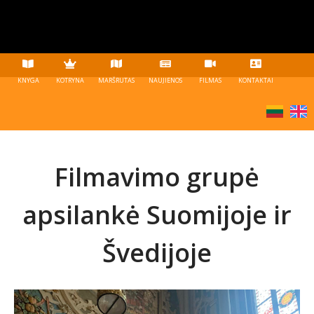
KNYGA
KOTRYNA
MARŠRUTAS
NAUJIENOS
FILMAS
KONTAKTAI
Filmavimo grupė
apsilankė Suomijoje ir
Švedijoje