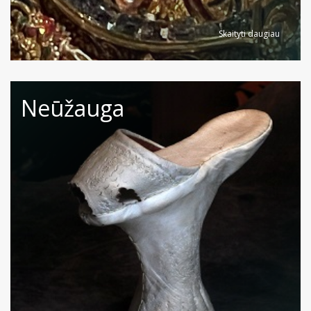
Skaityti daugiau
Neūžauga