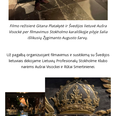
Filmo režisierė Gitana Platakytė ir Švedijos lietuvė Aušra
Visockė per filmavimus Stokholmo karališkojje pilyje šalia
išlikusių Žygimanto Augusto šarvų.
Už pagalbą organizuojant filmavimus ir susitikimą su Švedijos
lietuviais dėkojame Lietuvių Profesionalų Stokholme Klubo
narėms Aušrai Visockei ir Rūtai Smertinienei.