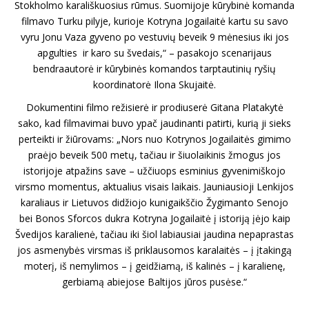
Stokholmo karališkuosius rūmus. Suomijoje kūrybinė komanda
filmavo Turku pilyje, kurioje Kotryna Jogailaitė kartu su savo
vyru Jonu Vaza gyveno po vestuvių beveik 9 mėnesius iki jos
apgulties ir karo su švedais,“ – pasakojo scenarijaus
bendraautorė ir kūrybinės komandos tarptautinių ryšių
koordinatorė Ilona Skujaitė.
Dokumentini filmo režisierė ir prodiuserė Gitana Platakytė
sako, kad filmavimai buvo ypač jaudinanti patirti, kurią ji sieks
perteikti ir žiūrovams: „Nors nuo Kotrynos Jogailaitės gimimo
praėjo beveik 500 metų, tačiau ir šiuolaikinis žmogus jos
istorijoje atpažins save – užčiuops esminius gyvenimiškojo
virsmo momentus, aktualius visais laikais. Jauniausioji Lenkijos
karaliaus ir Lietuvos didžiojo kunigaikščio Žygimanto Senojo
bei Bonos Sforcos dukra Kotryna Jogailaitė į istoriją įėjo kaip
Švedijos karalienė, tačiau iki šiol labiausiai jaudina nepaprastas
jos asmenybės virsmas iš priklausomos karalaitės – į įtakingą
moterį, iš nemylimos – į geidžiamą, iš kalinės – į karalienę,
gerbiamą abiejose Baltijos jūros pusėse.“