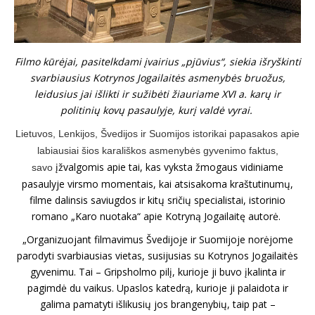
Filmo kūrėjai, pasitelkdami įvairius „pjūvius“, siekia išryškinti
svarbiausius Kotrynos Jogailaitės asmenybės bruožus,
leidusius jai išlikti ir sužibėti žiauriame XVI a. karų ir
politinių kovų pasaulyje, kurį valdė vyrai.
Lietuvos, Lenkijos, Švedijos ir Suomijos istorikai papasakos apie
labiausiai šios karališkos asmenybės gyvenimo faktus,
įžvalgomis apie tai, kas vyksta žmogaus vidiniame
savo
pasaulyje virsmo momentais, kai atsisakoma kraštutinumų,
filme dalinsis saviugdos ir kitų sričių specialistai, istorinio
romano „Karo nuotaka“ apie Kotryną Jogailaitę autorė.
„Organizuojant filmavimus Švedijoje ir Suomijoje norėjome
parodyti svarbiausias vietas, susijusias su Kotrynos Jogailaitės
gyvenimu. Tai – Gripsholmo pilį, kurioje ji buvo įkalinta ir
pagimdė du vaikus. Upaslos katedrą, kurioje ji palaidota ir
galima pamatyti išlikusių jos brangenybių, taip pat –