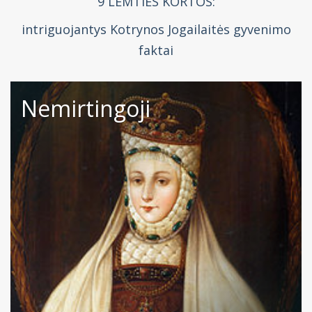
9 LEMTIES KORTOS:
intriguojantys Kotrynos Jogailaitės gyvenimo
faktai
Nemirtingoji